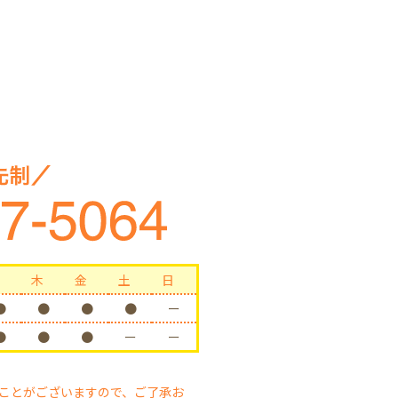
木
金
土
日
●
●
●
●
ー
●
●
●
ー
ー
ことがございますので、ご了承お