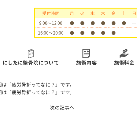
受付時間
月
火
水
木
金
土
日
9:00〜12:00
●
●
●
●
●
●
ー
16:00〜20:00
●
●
●
●
●
ー
ー
にしたに整骨院について
施術内容
施術料金
。今回は「疲労骨折ってなに？」です。
。今回は「疲労骨折ってなに？」です。
次の記事へ