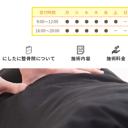
受付時間
月
火
水
木
金
土
日
9:00〜12:00
●
●
●
●
●
●
ー
16:00〜20:00
●
●
●
●
●
ー
ー
にしたに整骨院について
施術内容
施術料金