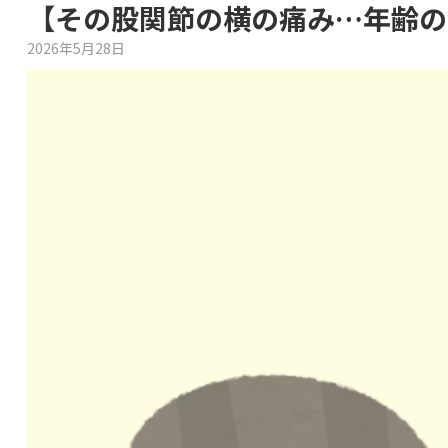
【その股関節の横の痛み…年齢の
2026年5月28日
動
画
プ
レ
ー
ヤ
ー