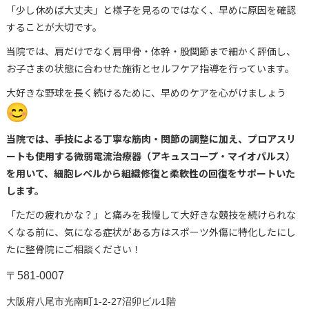
「少し休めば大丈夫」と様子を見るのではなく、
早めに原因を確認
することが大切です。
当院では、肩だけでなく肩甲骨・体幹・股関節まで細かく評価し、
お子さまの状態に合わせた施術とセルフケア指導を行っています。
大好きな野球を長く続けるために、早めのケアを心がけましょう
当院では、手技による丁寧な筋肉・関節の調整に加え、
プロアスリ
ートも使用する微弱電流治療器（アキュスコープ・
マイオパルス）
を用いて、
細胞レベルから組織修復と柔軟性の回復をサポートいた
します。
「ただの疲れかな？」
と痛みを我慢して大好きな競技を続けられな
くなる前に、
気になる症状がある方はスポーツ外傷に特化したにし
たに整骨院に
ご相談ください！
〒581-0007
大阪府八尾市光南町1-2-27沼卯ビル1階