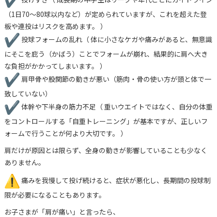
（1日70〜
80球以内など）が定められていますが、
これを超えた登
板や連投はリスクを高めます。 ）
投球フォームの乱れ（ 体に小さなケガや痛みがあると、無意識
にそこを庇う（かばう）
ことでフォームが崩れ、
結果的に肩へ大き
な負担がかかってしまいます。 ）
肩甲骨や股関節の動きが悪い（筋肉・
骨の使い方が頭と体で一
致していない）
体幹や下半身の筋力不足（ 重いウエイトではなく、自分の体重
をコントロールする「
自重トレーニング」が基本ですが、
正しいフ
ォームで行うことが何より大切です。 ）
肩だけが原因とは限らず、
全身の動きが影響していることも少なく
ありません。
痛みを我慢して投げ続けると、症状が悪化し、
長期間の投球制
限が必要になることもあります。
お子さまが「肩が痛い」と言ったら、