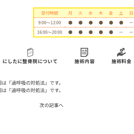
受付時間
月
火
水
木
金
土
日
9:00〜12:00
●
●
●
●
●
●
ー
16:00〜20:00
●
●
●
●
●
ー
ー
にしたに整骨院について
施術内容
施術料金
。今回は「過呼吸の対処法」です。
。今回は「過呼吸の対処法」です。
次の記事へ