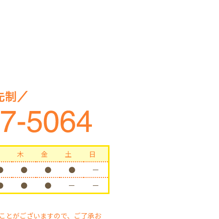
木
金
土
日
●
●
●
●
ー
●
●
●
ー
ー
ことがございますので、ご了承お