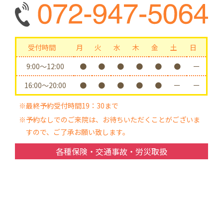
受付時間
月
火
水
木
金
土
日
9:00〜12:00
●
●
●
●
●
●
ー
16:00〜20:00
●
●
●
●
●
ー
ー
※最終予約受付時間19：30まで
※予約なしでのご来院は、お待ちいただくことがございま
すので、ご了承お願い致します。
各種保険・交通事故・労災取扱